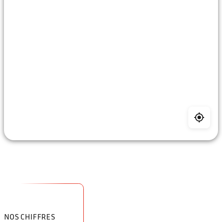
Ce contenu est hébergé par Google Maps. En l’affichant, vous
acceptez les
conditions d’utilisation
.
Accepter et afficher la carte
NOS CHIFFRES