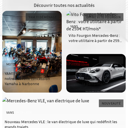
Découvrir toutes nos actualités
YAM 11 DÉMÉNAGE
OFFRE VITO FOURGON
VANS
3 AOÛT 2026
Vito Fourgon Mercedes-Benz :
votre utilitaire à partir de 259€
HT/mois*
5 AOÛT 2026
NOUVEAUTÉ
MOTO
AUTOMOBILES
24 JUIL 2026
YAM11 déménage : découvrez
notre nouvelle concession
Mercedes-AMG GT Coupé 4
Yamaha à Narbonne
Portes : la performance
électrique entre dans une
nouvelle dimension
NOUVEAUTÉ
VANS
24 JUIL 2026
Nouveau Mercedes VLE : le van électrique de luxe qui redéfinit les
grands trajets