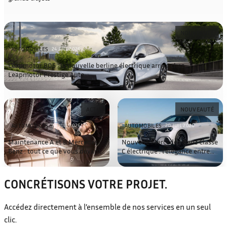
NOUVEAUTÉ
AUTOMOBILES
24 JUIL 2026
Leapmotor B05 : la nouvelle berline électrique arrive chez
Leapmotor Prestige Auto
ACTU
NOUVEAUTÉ
AUTOMOBILES
AUTOMOBILES
24 JUIL 2026
20 JUIL 2026
Maintenance A et B Mercedes-
Nouvelle Mercedes-Benz Classe
Benz : tout ce que vous devant
C électrique : l’élégance entre
savoir
dans une nouvelle ère
CONCRÉTISONS VOTRE PROJET.
Accédez directement à l’ensemble de nos services en un seul
clic.