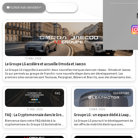
FILTRER PAR UNIVERS
PLUS RÉCENT
NOUVEAUTÉ
11 MAI. 2026
Omoda | Jaecoo
Le Groupe LG accélère et accueille Omoda et Jaecoo
Le Groupe LG s’apprête à accueillir deux nouvelles marques dans son réseau : Omoda et Jaecoo.
Ce qui permets au groupe de franchir rune nouvelle étape dans son développement. Les
premiers sites concernés sont Toulouse, Perpignan, Béziers et Biarritz, avec des showrooms dont
l’ouverture sera annoncée prochainement. Ces marques sont issues du groupe Chery, acteur
majeur de l’automobile à l’international. Leur arrivée […]
FAQ
OUVERTURE
11 MAI. 2026
3 MAR. 2026
Paiement Crypto
Groupe LG
FAQ : La Cryptomonnaie dans le Groupe LG
Groupe LG : un espace dédié à Leapmotor ouvrira le 7 avril à Perpignan
Bienvenue dans notre FAQ dédiée à la
Le Groupe LG poursuit le développement de
cryptomonnaie du Groupe LG Automobile !
son offre de mobilité électrique avec
Dans un monde où l’innovation est clé, nous
l’ouverture prochaine d’un espace
vous offrons désormais la possibilité de
entièrement dédié à Leapmotor à
réaliser vos achats de véhicules de collection
Perpignan. À travers cette nouvelle