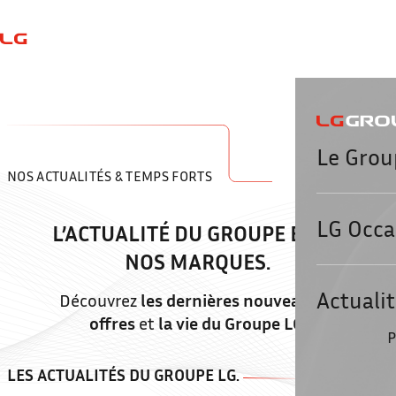
Aller au contenu principal
Le Grou
NOS ACTUALITÉS & TEMPS FORTS
LG Occa
L’ACTUALITÉ DU GROUPE ET
DE
NOS MARQUES.
Actuali
Découvrez
les dernières nouveautés
,
offres
et
la vie du Groupe LG
.
P
LES ACTUALITÉS DU
GROUPE LG.