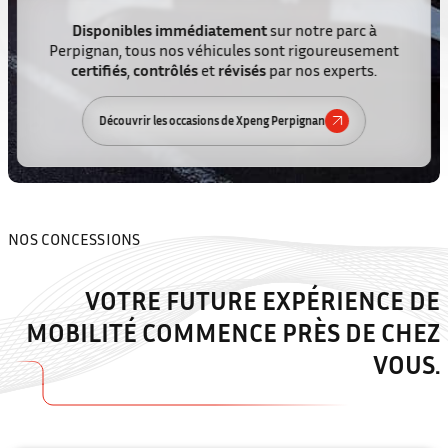
Le Groupe LG met à votre disposition un stock de
Disponibles immédiatement
sur notre parc à
véhicules d’occasion soigneusement sélectionnés.
Perpignan, tous nos véhicules sont rigoureusement
Profitez de modèles contrôlés et préparés par nos
certifiés
,
contrôlés
et
révisés
par nos experts.
équipes pour acheter en toute sérénité.
Découvrir les occasions de Xpeng Perpignan
Voir les véhicules d’occasion
NOS CONCESSIONS
VOTRE FUTURE EXPÉRIENCE DE
MOBILITÉ
COMMENCE PRÈS DE CHEZ
VOUS.